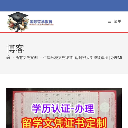
Skip
to
content
菜单
博客
>
所有文凭案例
>
牛津分校文凭渠道|迈阿密大学成绩单图|办理Miam