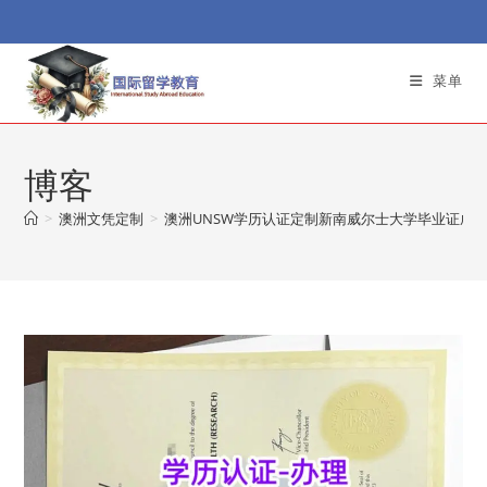
Skip
to
content
菜单
博客
>
澳洲文凭定制
>
澳洲UNSW学历认证定制新南威尔士大学毕业证成