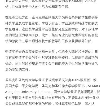
通以及个人开销。这些额外花费每年大约需要8,000到12,000英
镑，具体取决于个人的生活方式和消费习惯。
在经济负担方面，圣马克和圣约翰大学为符合条件的学生提供多
种奖学金及助学金选项。学校设有基于学业成绩和特殊才能的奖
学金项目。这些奖学金通常会覆盖部分至全部学费，对于减轻学
生的经济压力极为有效。此外，某些专业的研究生课程可能会提
供助教岗位，学生通过在校外的教学和工作来获得额外补贴。
申请奖学金通常需要提交额外文件，包括个人陈述和推荐信。建
议有意申请奖学金的学生尽早准备这些资料，以提高申请成功的
机会。适当的经济规划与奖学金申请能够为学生的留学旅程提供
更为坚实的支持。
圣马克和圣约翰大学毕业证书成绩单丢失补办100%跟原版一致，
美国大学一手文凭学历，圣马克和圣约翰大学学位证书，St Mark
& St John University diploma，国外大学毕业证书办理周期，我
们对于国外大学文凭制作是相当有经验的，不管是本科/硕士又或
者是成绩单我们都有丰富的经验，另外真实留信认证，留才认