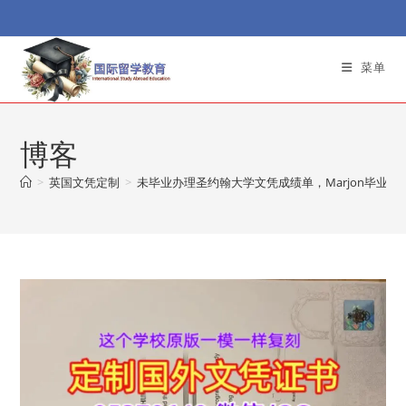
Skip
to
content
菜单
博客
>
英国文凭定制
>
未毕业办理圣约翰大学文凭成绩单，Marjon毕业证