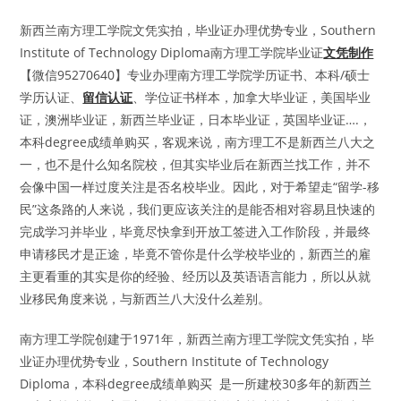
新西兰南方理工学院文凭实拍，毕业证办理优势专业，Southern
Institute of Technology Diploma南方理工学院毕业证
文凭制作
【微信95270640】专业办理南方理工学院学历证书、本科/硕士
学历认证、
留信认证
、学位证书样本，加拿大毕业证，美国毕业
证，澳洲毕业证，新西兰毕业证，日本毕业证，英国毕业证….，
本科degree成绩单购买，客观来说，南方理工不是新西兰八大之
一，也不是什么知名院校，但其实毕业后在新西兰找工作，并不
会像中国一样过度关注是否名校毕业。因此，对于希望走“留学-移
民”这条路的人来说，我们更应该关注的是能否相对容易且快速的
完成学习并毕业，毕竟尽快拿到开放工签进入工作阶段，并最终
申请移民才是正途，毕竟不管你是什么学校毕业的，新西兰的雇
主更看重的其实是你的经验、经历以及英语语言能力，所以从就
业移民角度来说，与新西兰八大没什么差别。
南方理工学院创建于1971年，新西兰南方理工学院文凭实拍，毕
业证办理优势专业，Southern Institute of Technology
Diploma，本科degree成绩单购买 是一所建校30多年的新西兰