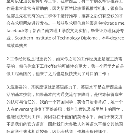
至可以让朋友帮你引荐工作。在新西兰，有一个朋友帮你推荐工
作是非常非常有帮助的，因为新西兰比较重视推荐机制，很多岗
位都是先在现有的员工群体中进行推荐，推荐之后仍有空缺的才
会在求职网站进行发布。一般获取求职信息的渠道包括trade me,
facebook等；新西兰南方理工学院文凭实拍，毕业证办理优势专
业，Southern Institute of Technology Diploma，本科degree
成绩单购买
2.工作经历也是很重要的，如果你之前的工作经历正是雇主所需
要的，相信你拿下工作offer的可能性会更大，我一个同学之前是
做工程画图的，他来了之后也是很快找到了对口的工作；
3.最重要的，其实应该就是英语能力了。英语水平是在新西兰生
活的基本技能，如果基本的沟通交流存在障碍，是很难获得雇主
的认可与信任的。我的一个韩国同学，英语口语非常好，她一个
人在Invercargill找了两份兼职；我的印度以及斯里兰卡的同学，
也能很快找到工作，原因就在于他们的英语水平。而由于英文并
不是我们的官方语言，因此我们大多数人的英语水平相交其他国
际留学生来水相对较低，因此会感觉工作机会很难抓住。