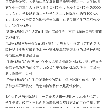
国立高等院校。它是新西兰发展最快的高等院校之一。该学院现
有学生一万三千人（包含非全日制学生，在校全日制学生为5000
人左右）。学校以新西兰本地学生为主，国际学生约有100人左
右。主校区位于南岛的因佛卡吉尔市，在皇后镇和奥克兰有分校
区。我们的优势：
[效率优势]保证在约定的时间内完成任务，支持视频语音电话查询
完成进度。
[品质优势]与学校颁发的相关证件1:1纸质尺寸制定（定期向各大
院校毕业生购买最新版本毕业证成绩单保证您拿到的是学校内部
最新版本毕业证成绩单）
[保密优势]我们绝不向任何个人或组织泄露您的隐私，致力于在充
分保护你隐私的前提下，为您提供更优质的体验和服务。完成交
易，删除客户资料
[价格优势]我们在保证合理定价的同时，坚持较高性价比，通过品
质和效率不断优化，为您倾情诠释什么是高性价比。
1.个人性格与交际能力，一定要多认识一些朋友，本地人也好，
学生也罢。较广的交际面意味着你可以获取更多的工作信息，甚