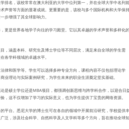
大学排名，该校常常在澳大利亚的大学中位列第一，并在全球大学中名列
学术声誉等方面的显著成就。更重要的是，该校与多个国际机构和大学保
进一步增强了其全球影响力。
择，更是世界各地学子向往的学习殿堂。它以其卓越的学术声誉和多样化
项目，涵盖本科、研究生及博士学位等不同层次，满足来自全球的学生需
校在各学科领域的卓越水平。
、法律和医学等。学生可以选择多种专业方向，课程内容不仅包括理论学
了商业理论与实际案例研究，为学生未来的职业生涯奠定坚实基础。
论是硕士学位还是MBA项目，都强调创新思维与跨学科合作，以迎合日
经验，这不仅增加了学习的实际意义，也为学生提供了宝贵的网络资源。
要的平台。悉尼大学的博士生可在各自的领域中开展前沿研究，学校提供
题广泛，涉及社会科学、自然科学及人文学科等多个方向，旨在推动全球