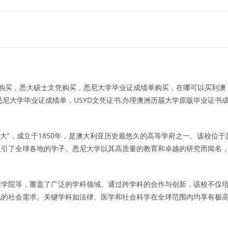
凭购买，悉大硕士文凭购买，悉尼大学毕业证成绩单购买，在哪可以买到澳
尼大学毕业证成绩单，USYD文凭证书,办理澳洲历届大学原版毕业证书
或“悉大”，成立于1850年，是澳大利亚历史最悠久的高等学府之一。该校位于
吸引了全球各地的学子。悉尼大学以其高质量的教育和卓越的研究而闻名
程学院等，覆盖了广泛的学科领域。通过跨学科的合作与创新，该校不仅
化的社会需求。关键学科如法律、医学和社会科学在全球范围内均享有极