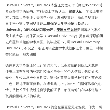
DePaul University DIPLOMA毕业证文凭制作【微信95270640】
专业办理学历证书、本科/硕士学历认证、
留信认证
、学位证书样
本，加拿大毕业证，美国毕业证，澳洲毕业证，新西兰毕业证，
日本毕业证，英国毕业证….
德保罗大学毕业证：DePaul
University DIPLOMA闪耀光芒，
美国文凭办理
美国著名的私立
天主教大学，德保罗大学（DePaul University）拥有着深厚的历
史底蕴和卓越的学术声誉。其毕业证书，即DePaul University
DIPLOMA，不仅是一纸证明毕业生学术成就的证书，更是一种荣
誉的象征，魅力四射！
德保罗大学毕业证的设计简约大气，以高质量的铜版纸为载体，
证书上印有学校的标志性校徽和毕业生的个人信息，包括姓名、
专业、学位以及毕业日期等。证书的背景采用学校特有的蓝色和
白色，显得庄重而典雅。在毕业典礼上，毕业生们满怀激动的心
情，从校长手中接过这份珍贵的证书，象征着他们在学术道路上
取得的里程碑式的成就。
DePaul University DIPLOMA的含金量更是无法忽视。作为一所