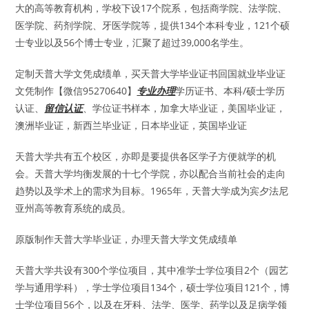
大的高等教育机构，学校下设17个院系，包括商学院、法学院、
医学院、药剂学院、牙医学院等，提供134个本科专业，121个硕
士专业以及56个博士专业，汇聚了超过39,000名学生。
定制天普大学文凭成绩单，买天普大学毕业证书回国就业毕业证
文凭制作【微信95270640】
专业办理
学历证书、本科/硕士学历
认证、
留信认证
、学位证书样本，加拿大毕业证，美国毕业证，
澳洲毕业证，新西兰毕业证，日本毕业证，英国毕业证
天普大学共有五个校区，亦即是要提供各区学子方便就学的机
会。天普大学均衡发展的十七个学院，亦以配合当前社会的走向
趋势以及学术上的需求为目标。1965年，天普大学成为宾夕法尼
亚州高等教育系统的成员。
原版制作天普大学毕业证，办理天普大学文凭成绩单
天普大学共设有300个学位项目，其中准学士学位项目2个（园艺
学与通用学科），学士学位项目134个，硕士学位项目121个，博
士学位项目56个，以及在牙科、法学、医学、药学以及足病学领