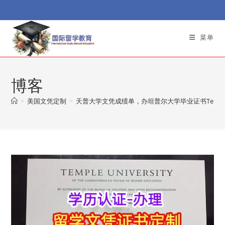
Skip
to
content
菜单
博客
>
美国文凭定制
>
天普大学文凭成绩单，办坦普尔大学毕业证书Temple Un