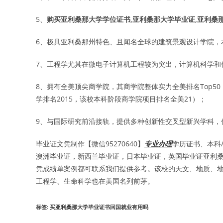
5、
购买亚利桑那大学学位证书,亚利桑那大学毕业证,亚利桑
6、极具亚利桑那州特色、且闻名全球的建筑景观设计学院，本
7、工程学尤其在微电子计算机工程较为突出，计算机科学和信
8、拥有全美顶尖商学院，其商学院整体实力全美排名Top50，
学排名2015，该校本科阶段商学院项目排名全美21）；
9、与国际研究前沿接轨，提供多种创新性交叉型新兴学科，
毕业证文凭制作【微信95270640】
专业办理
学历证书、本科
澳洲毕业证，新西兰毕业证，日本毕业证，英国毕业证亚利桑
凭成绩单案例都可联系我们提供参考。该校的天文、地质、
工程学、生命科学也在美国名列前茅。
标签
:
买亚利桑那大学毕业证书回国就业有用吗