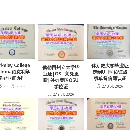
rkeley College
休斯敦大学毕业证
俄勒冈州立大学毕
ploma伯克利学
定制UH学位证成
业证|OSU文凭更
院毕业证办理
绩单留信网认证
新|补办美国OSU
学位证
23 3 月, 2026
27 3 月, 2026
27 3 月, 2026