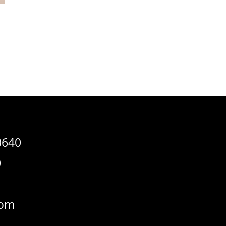
640
0
com