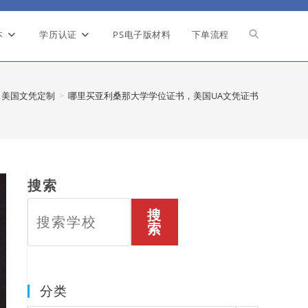
本
学历认证
PS电子版材料
下单流程
Toggle
website
美国文凭定制
>
哪里买亚利桑那大学学位证书，美国UA文凭证书
search
搜索
搜
索
分类