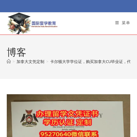
Skip
to
content
菜单
博客
>
加拿大文凭定制
>
卡尔顿大学学位证，购买加拿大CU毕业证，代办