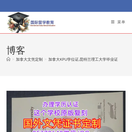
Skip
to
content
菜单
博客
>
加拿大文凭定制
>
加拿大KPU学位证,昆特兰理工大学毕业证