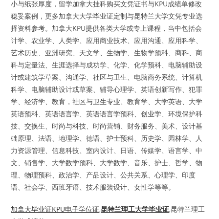
小与纸张厚度，留学加拿大挂科购买文凭证书与KPU成绩单修改
稳妥案例，更多加拿大大学毕业证定制与昆特兰大学文凭专业选
择资料参考。加拿大KPU提供各类大学或专上课程，当中包括会
计学、农业学、人类学、应用商业技术、应用沟通、应用科学、
艺术历史、亚洲研究、天文学、生物学、生物学预科、商科、商
科与定量法、生涯选择与成功学、化学、化学预科、电脑辅助设
计或建筑学草案、沟通学、社区与卫生、电脑商务系统、计算机
科学、电脑辅助设计或草案、辅导心理学、英语创新写作、犯罪
学、经济学、教育，社区与卫生专业、教育学、大学英语、大学
英语预科、英语语言学、英语语言学预科、创业学、环境保护科
技、交换生、时尚与科技、时尚营销、财务服务、美术、设计基
础原理、法语、地理学、德语、护士预科、历史学、园林学、人
力资源管理、信息科技、室内设计、日语、传媒学、语言学、中
文、销售学、大学数学预科、大学数学、音乐、护士、哲学、物
理、物理预科、政治学、产品设计、公共关系、心理学、印度
语、社会学、西班牙语、技术服装设计、女性学等等。
加拿大毕业证KPU电子学位证
,
昆特兰理工大学毕业证
,昆特兰理工