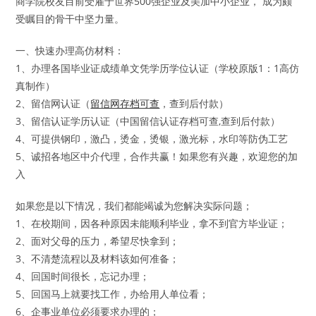
商学院校友目前受雇于世界500强企业及美加中小企业， 成为颇
受瞩目的骨干中坚力量。
一、快速办理高仿材料：
1、办理各国毕业证成绩单文凭学历学位认证（学校原版1：1高仿
真制作）
2、留信网认证（
留信网存档可查
，查到后付款）
3、留信认证学历认证（中国留信认证存档可查,查到后付款）
4、可提供钢印，激凸，烫金，烫银，激光标，水印等防伪工艺
5、诚招各地区中介代理，合作共赢！如果您有兴趣，欢迎您的加
入
如果您是以下情况，我们都能竭诚为您解决实际问题；
1、在校期间，因各种原因未能顺利毕业，拿不到官方毕业证；
2、面对父母的压力，希望尽快拿到；
3、不清楚流程以及材料该如何准备；
4、回国时间很长，忘记办理；
5、回国马上就要找工作，办给用人单位看；
6、企事业单位必须要求办理的；