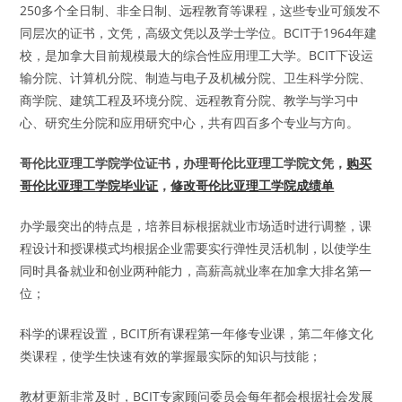
250多个全日制、非全日制、远程教育等课程，这些专业可颁发不
同层次的证书，文凭，高级文凭以及学士学位。BCIT于1964年建
校，是加拿大目前规模最大的综合性应用理工大学。BCIT下设运
输分院、计算机分院、制造与电子及机械分院、卫生科学分院、
商学院、建筑工程及环境分院、远程教育分院、教学与学习中
心、研究生分院和应用研究中心，共有四百多个专业与方向。
哥伦比亚理工学院学位证书，办理哥伦比亚理工学院文凭，
购买
哥伦比亚理工学院毕业证
，
修改哥伦比亚理工学院成绩单
办学最突出的特点是，培养目标根据就业市场适时进行调整，课
程设计和授课模式均根据企业需要实行弹性灵活机制，以使学生
同时具备就业和创业两种能力，高薪高就业率在加拿大排名第一
位；
科学的课程设置，BCIT所有课程第一年修专业课，第二年修文化
类课程，使学生快速有效的掌握最实际的知识与技能；
教材更新非常及时，BCIT专家顾问委员会每年都会根据社会发展