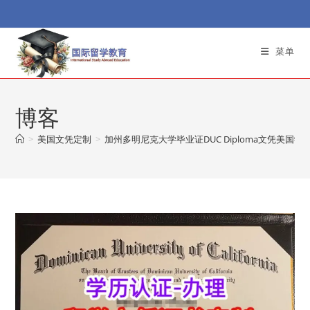
Skip
to
content
菜单
博客
>
美国文凭定制
>
加州多明尼克大学毕业证DUC Diploma文凭美国