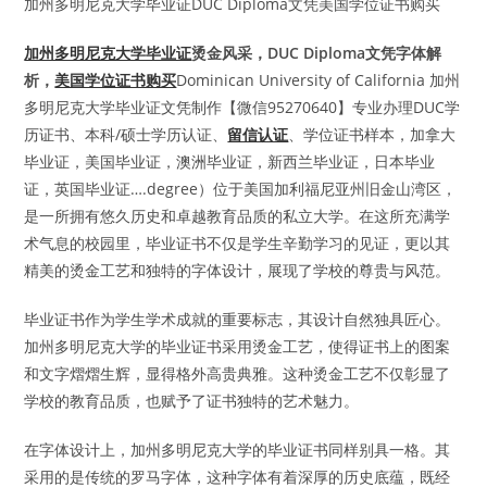
加州多明尼克大学毕业证DUC Diploma文凭美国学位证书购买
加州多明尼克大学毕业证
烫金风采，DUC Diploma文凭字体解
析，
美国学位证书购买
Dominican University of California 加州
多明尼克大学毕业证文凭制作【微信95270640】专业办理DUC学
历证书、本科/硕士学历认证、
留信认证
、学位证书样本，加拿大
毕业证，美国毕业证，澳洲毕业证，新西兰毕业证，日本毕业
证，英国毕业证….degree）位于美国加利福尼亚州旧金山湾区，
是一所拥有悠久历史和卓越教育品质的私立大学。在这所充满学
术气息的校园里，毕业证书不仅是学生辛勤学习的见证，更以其
精美的烫金工艺和独特的字体设计，展现了学校的尊贵与风范。
毕业证书作为学生学术成就的重要标志，其设计自然独具匠心。
加州多明尼克大学的毕业证书采用烫金工艺，使得证书上的图案
和文字熠熠生辉，显得格外高贵典雅。这种烫金工艺不仅彰显了
学校的教育品质，也赋予了证书独特的艺术魅力。
在字体设计上，加州多明尼克大学的毕业证书同样别具一格。其
采用的是传统的罗马字体，这种字体有着深厚的历史底蕴，既经