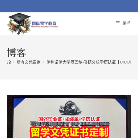
Skip
to
content
菜单
博客
>
所有文凭案例
>
伊利诺伊大学厄巴纳-香槟分校学历认证【UIUC学